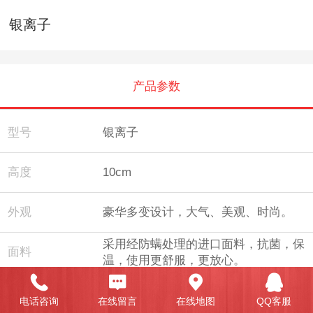
银离子
产品参数
型号
银离子
高度
10cm
外观
豪华多变设计，大气、美观、时尚。
采用经防螨处理的进口面料，抗菌，保
面料
温，使用更舒服，更放心。
采用天然椰棕纤维，经三次高温脱脂抽
纤，缔造出更柔韧，弹力充足的棕丝纤
电话咨询
在线留言
在线地图
QQ客服
内料
维，配以高密海绵符合成的面料辅之，